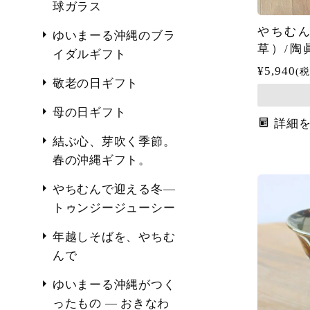
球ガラス
やちむん
ゆいまーる沖縄のブラ
草）/陶
イダルギフト
¥
5,940
税
敬老の日ギフト
母の日ギフト
詳細
結ぶ心、芽吹く季節。
春の沖縄ギフト。
やちむんで迎える冬―
トゥンジージューシー
年越しそばを、やちむ
んで
ゆいまーる沖縄がつく
ったもの ― おきなわ