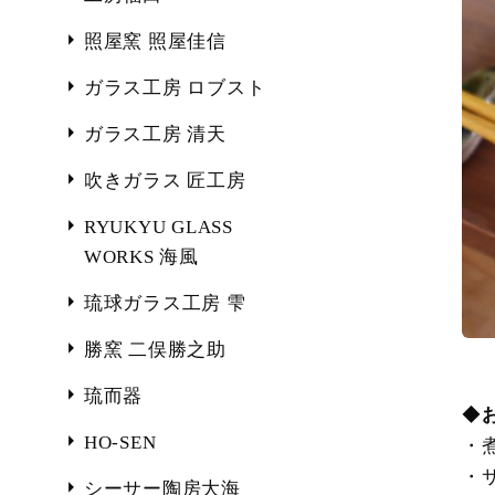
照屋窯 照屋佳信
ガラス工房 ロブスト
ガラス工房 清天
吹きガラス 匠工房
RYUKYU GLASS
WORKS 海風
琉球ガラス工房 雫
勝窯 二俣勝之助
琉而器
◆
HO-SEN
・
・
シーサー陶房大海