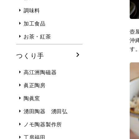
調味料
加工食品
壺
お茶・紅茶
沖
す
つくり手
高江洲陶磁器
眞正陶房
陶眞窯
湧田陶器 湧田弘
ノモ陶器製作所
工房福田