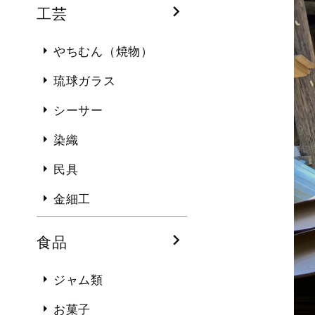
工芸
やちむん（焼物）
琉球ガラス
シーサー
染織
民具
金細工
食品
ジャム類
お菓子