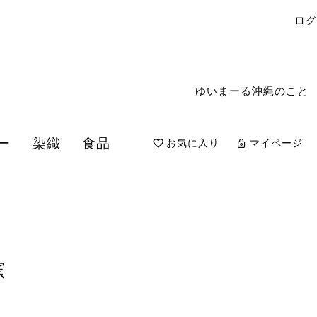
ロ
ゆいまーる沖縄のこと
ー
染織
食品
お気に入り
マイページ
検索
窯