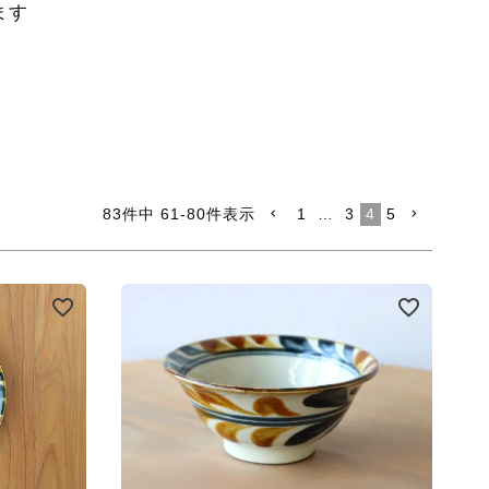
ます
83
件中
61
-
80
件表示
1
…
3
4
5