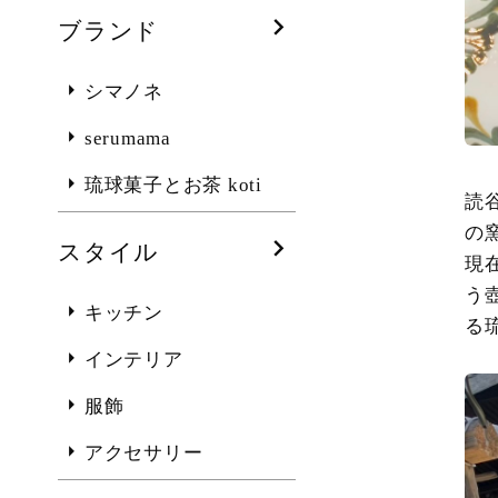
ブランド
シマノネ
serumama
琉球菓子とお茶 koti
読
の
スタイル
現
う
キッチン
る
インテリア
服飾
アクセサリー