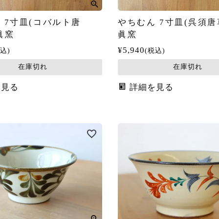
 7寸皿(コバルト唐
やちむん 7寸皿(呉須唐
眞窯
眞窯
¥
5,940
込
税込
在庫切れ
在庫切れ
を見る
詳細を見る