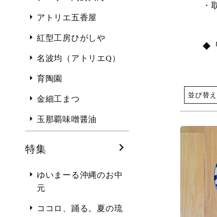
・
アトリエ五香屋
紅型工房ひがしや
◆
名波均（アトリエQ）
育陶園
並び替え
金細工まつ
玉那覇味噌醤油
特集
ゆいまーる沖縄のお中
元
ココロ、踊る。夏の琉