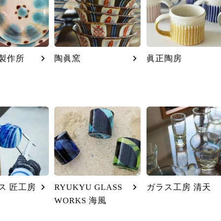
製作所
陶眞窯
眞正陶房
ス 匠工房
RYUKYU GLASS
ガラス工房 清天
WORKS 海風