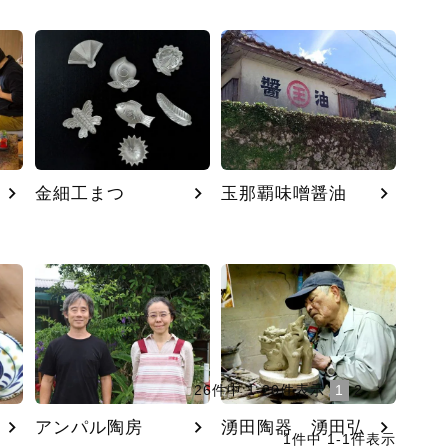
金細工まつ
玉那覇味噌醤油
26
件中
1
-
20
件表示
1
2
アンパル陶房
湧田陶器 湧田弘
1
件中
1
-
1
件表示