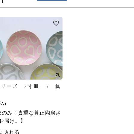
リーズ 7寸皿 / 眞
込
枚のみ！貴重な眞正陶房さ
お届け。】
に入れる