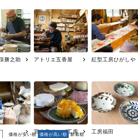
俣勝之助
アトリエ五香屋
紅型工房ひがしや
宮古島チーズ工房
工房福田
価格が安い順
価格が高い順
新着順