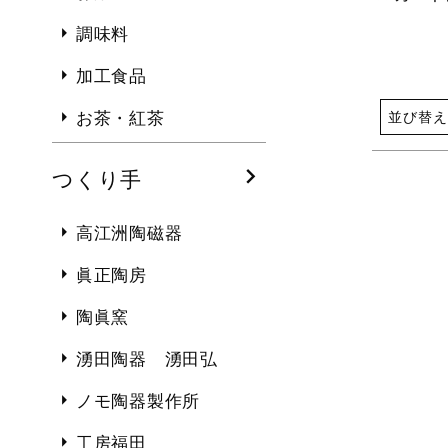
調味料
加工食品
並び替え
お茶・紅茶
つくり手
高江洲陶磁器
眞正陶房
陶眞窯
湧田陶器 湧田弘
ノモ陶器製作所
工房福田