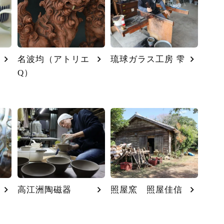
名波均（アトリエ
琉球ガラス工房 雫
Q）
高江洲陶磁器
照屋窯 照屋佳信