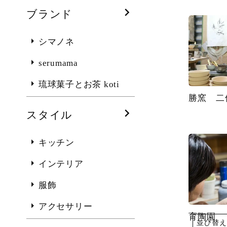
ブランド
シマノネ
serumama
琉球菓子とお茶 koti
勝窯 二
スタイル
キッチン
インテリア
服飾
アクセサリー
育陶園
並び替え