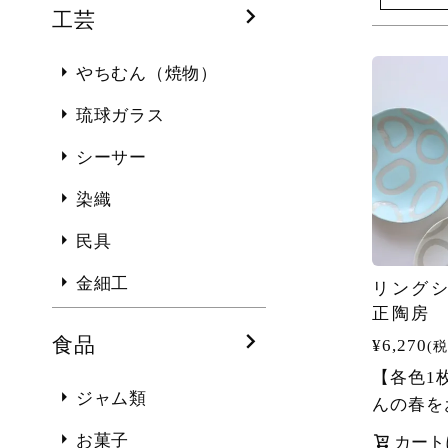
工芸
やちむん（焼物）
琉球ガラス
シーサー
染織
民具
金細工
リングシ
正陶房
食品
¥
6,270
税
【各色1
ジャム類
んの春を
お菓子
カート