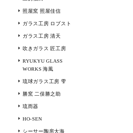
照屋窯 照屋佳信
ガラス工房 ロブスト
ガラス工房 清天
吹きガラス 匠工房
RYUKYU GLASS
WORKS 海風
琉球ガラス工房 雫
勝窯 二俣勝之助
琉而器
HO-SEN
シーサー陶房大海