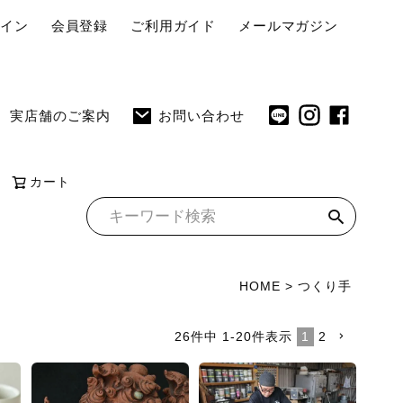
ペ
グイン
会員登録
ご利用ガイド
メールマガジン
ー
ジ
ト
実店舗のご案内
お問い合わせ
ッ
プ
へ
カート
HOME
つくり手
26
件中
1
-
20
件表示
1
2