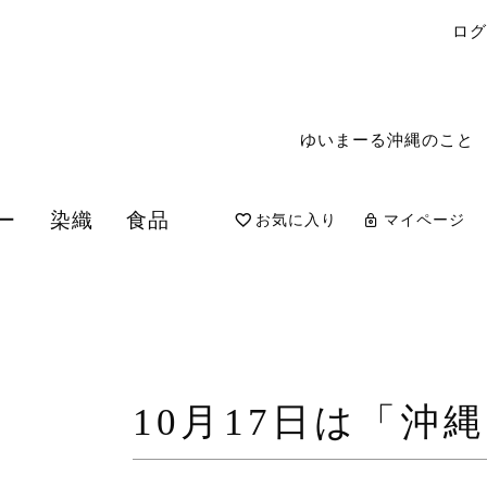
ロ
ゆいまーる沖縄のこと
ー
染織
食品
お気に入り
マイページ
検索
10月17日は
「沖