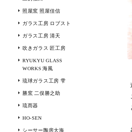
照屋窯 照屋佳信
ガラス工房 ロブスト
ガラス工房 清天
吹きガラス 匠工房
RYUKYU GLASS
WORKS 海風
琉球ガラス工房 雫
勝窯 二俣勝之助
琉而器
HO-SEN
シーサー陶房大海