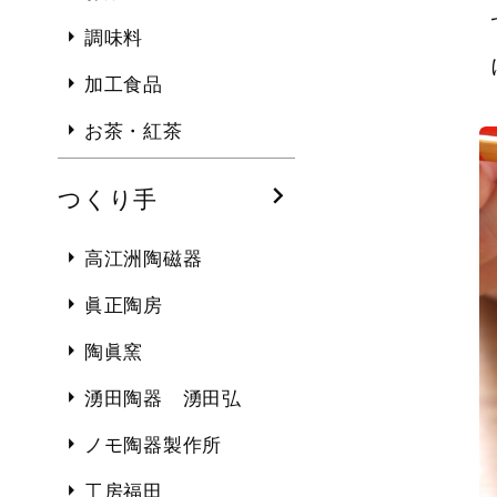
調味料
加工食品
お茶・紅茶
つくり手
高江洲陶磁器
眞正陶房
陶眞窯
湧田陶器 湧田弘
ノモ陶器製作所
工房福田