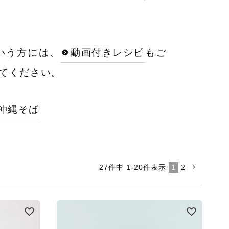
いう方には、
動画付きレシピ
もご
てください。
沖縄そば
27
件中
1
-
20
件表示
1
2