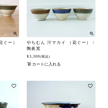
（花ぐー）
やちむん 汁マカイ （花ぐー） /
陶眞窯
¥
3,300
税込
カートに入れる