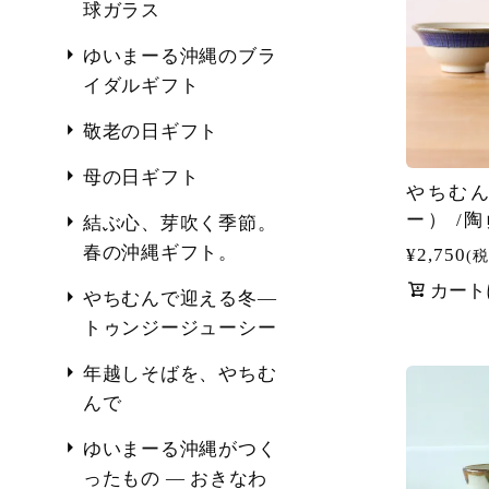
球ガラス
ゆいまーる沖縄のブラ
イダルギフト
敬老の日ギフト
母の日ギフト
やちむん
ー） /
結ぶ心、芽吹く季節。
春の沖縄ギフト。
¥
2,750
税
カート
やちむんで迎える冬―
トゥンジージューシー
年越しそばを、やちむ
んで
ゆいまーる沖縄がつく
ったもの ― おきなわ