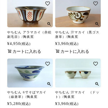
やちむん アラマカイ（赤絵
やちむん 汁マカイ（黒ゴス
刷毛目）/陶眞窯
唐草）/陶眞窯
¥
4,950
¥
3,960
税込
税込
カートに入れる
カートに入れる
やちむん 6寸そばマカイ
やちむん 汁マカイ （ドッ
（線唐草）/陶眞窯
ト）/陶眞窯
¥
5,280
¥
3,960
税込
税込