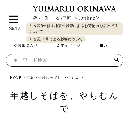
ペ
ー
ジ
令和8年熊本地震の影響によるお荷物のお届け遅延
MENU
ト
について
ギフト
やちむん
琉球ガラス
シーサー
染織
食品
ッ
台風13号による影響について
お気に入り
マイページ
カート
プ
へ
HOME
特集
年越しそばを、やちむんで
年越しそばを、やちむん
で