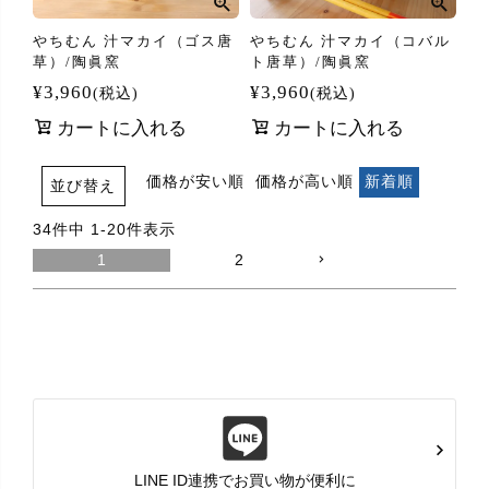
やちむん 汁マカイ（ゴス唐
やちむん 汁マカイ（コバル
草）/陶眞窯
ト唐草）/陶眞窯
¥
3,960
¥
3,960
税込
税込
カートに入れる
カートに入れる
価格が安い順
価格が高い順
新着順
並び替え
34
件中
1
-
20
件表示
1
2
LINE ID連携でお買い物が便利に