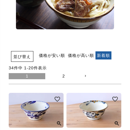
価格が安い順
価格が高い順
新着順
並び替え
34
件中
1
-
20
件表示
1
2