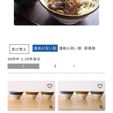
価格が安い順
価格が高い順
新着順
並び替え
34
件中
1
-
20
件表示
1
2