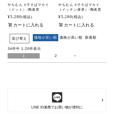
やちむん 6寸そばマカイ
やちむん 6寸そばマカイ
（ドット）/陶眞窯
（イッチン唐草）/陶眞窯
¥
5,280
¥
5,280
税込
税込
カートに入れる
カートに入れる
価格が安い順
価格が高い順
新着順
並び替え
34
件中
1
-
20
件表示
1
2
LINE ID連携でお買い物が便利に