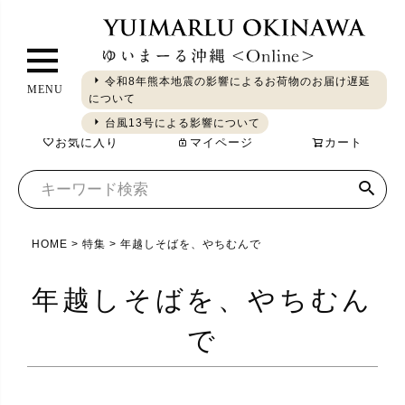
ペ
ー
ジ
令和8年熊本地震の影響によるお荷物のお届け遅延
MENU
ト
について
ギフト
やちむん
琉球ガラス
シーサー
染織
食品
ッ
台風13号による影響について
お気に入り
マイページ
カート
プ
へ
HOME
特集
年越しそばを、やちむんで
年越しそばを、やちむん
で