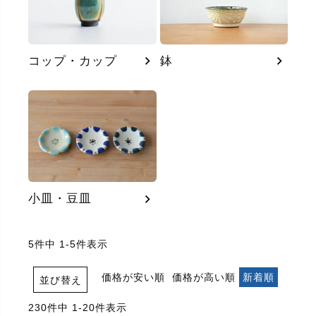
コップ・カップ
鉢
小皿・豆皿
5
件中
1
-
5
件表示
価格が安い順
価格が高い順
新着順
並び替え
230
件中
1
-
20
件表示