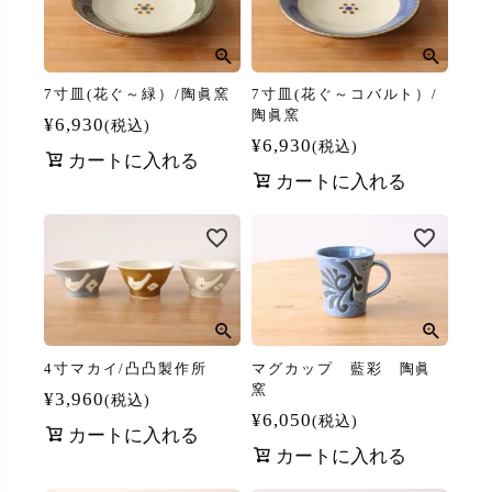
7寸皿(花ぐ～緑）/陶眞窯
7寸皿(花ぐ～コバルト）/
陶眞窯
¥
6,930
税込
¥
6,930
税込
カートに入れる
カートに入れる
4寸マカイ/凸凸製作所
マグカップ 藍彩 陶眞
窯
¥
3,960
税込
¥
6,050
税込
カートに入れる
カートに入れる