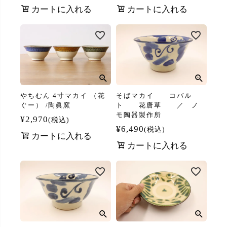
カートに入れる
カートに入れる
やちむん 4寸マカイ （花
そばマカイ コバル
ぐー） /陶眞窯
ト 花唐草 ／ ノ
モ陶器製作所
¥
2,970
税込
¥
6,490
税込
カートに入れる
カートに入れる