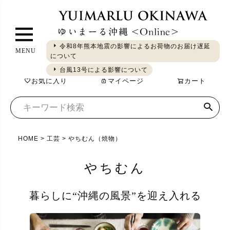
ペ
ー
ジ
令和8年熊本地震の影響によるお荷物のお届け遅延
MENU
ト
について
ギフト
やちむん
琉球ガラス
シーサー
染織
食品
ッ
台風13号による影響について
お気に入り
マイページ
カート
プ
へ
HOME
工芸
やちむん（焼物）
やちむん
暮らしに“沖縄の風景”を迎え入れる