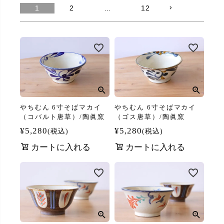
1
2
…
12
やちむん 6寸そばマカイ
やちむん 6寸そばマカイ
（コバルト唐草）/陶眞窯
（ゴス唐草）/陶眞窯
¥
5,280
¥
5,280
税込
税込
カートに入れる
カートに入れる