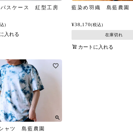
 パスケース 紅型工房
藍染め羽織 島藍農園
り
¥
38,170
込
税込
に入れる
在庫切れ
カートに入れる
シャツ 島藍農園