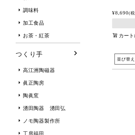
調味料
¥
8,690
税
加工食品
カート
お茶・紅茶
つくり手
並び替え
高江洲陶磁器
眞正陶房
陶眞窯
湧田陶器 湧田弘
ノモ陶器製作所
工房福田