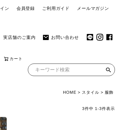
ペ
グイン
会員登録
ご利用ガイド
メールマガジン
ー
ジ
ト
実店舗のご案内
お問い合わせ
ッ
プ
へ
カート
HOME
スタイル
服飾
3
件中
1
-
3
件表示