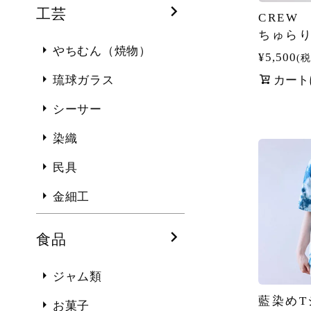
工芸
CREW
ちゅら
やちむん（焼物）
¥
5,500
税
カート
琉球ガラス
シーサー
染織
民具
金細工
食品
ジャム類
藍染めT
お菓子