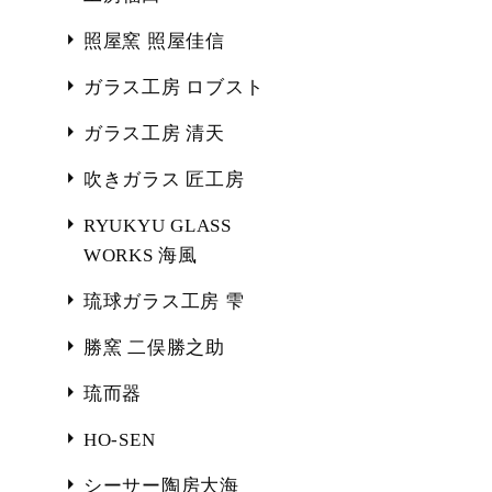
照屋窯 照屋佳信
ガラス工房 ロブスト
ガラス工房 清天
吹きガラス 匠工房
RYUKYU GLASS
WORKS 海風
琉球ガラス工房 雫
勝窯 二俣勝之助
琉而器
HO-SEN
シーサー陶房大海