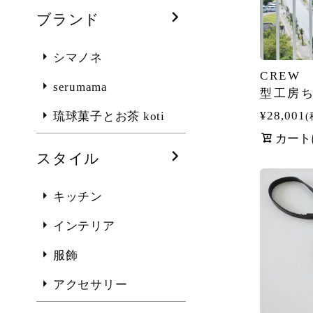
ブランド
シマノネ
CREW
serumama
型工房
¥
28,001
琉球菓子とお茶 koti
カート
スタイル
キッチン
インテリア
服飾
アクセサリー