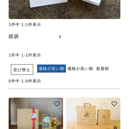
1
件中
1
-
1
件表示
紙袋
1
件中
1
-
1
件表示
価格が安い順
価格が高い順
新着順
並び替え
6
件中
1
-
6
件表示