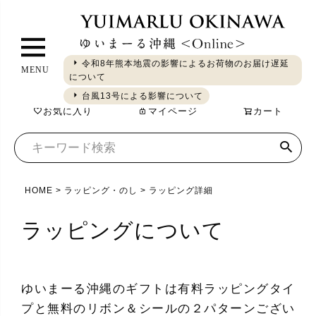
ペ
ー
ジ
令和8年熊本地震の影響によるお荷物のお届け遅延
MENU
ト
について
ギフト
やちむん
琉球ガラス
シーサー
染織
食品
ッ
台風13号による影響について
お気に入り
マイページ
カート
プ
へ
HOME
ラッピング・のし
ラッピング詳細
ラッピングについて
ゆいまーる沖縄のギフトは有料ラッピングタイ
プと無料のリボン＆シールの２パターンござい