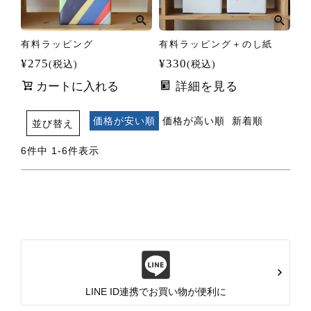
有料ラッピング
有料ラッピング＋のし紙
¥
275
¥
330
税込
税込
カートに入れる
詳細を見る
価格が安い順
価格が高い順
新着順
並び替え
6
件中
1
-
6
件表示
LINE ID連携でお買い物が便利に