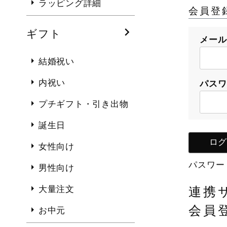
ラッピング詳細
会員登
ギフト
メー
結婚祝い
内祝い
パス
プチギフト・引き出物
誕生日
ログ
女性向け
パスワー
男性向け
大量注文
連携
会員
お中元