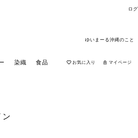
ロ
ゆいまーる沖縄のこと
ー
染織
食品
お気に入り
マイページ
検索
イン