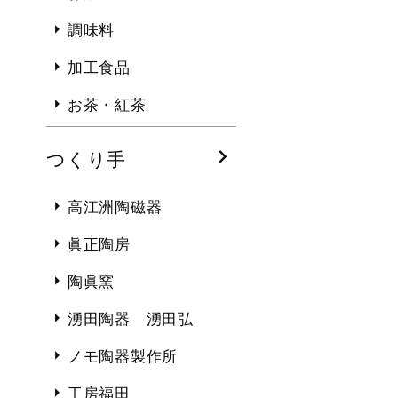
調味料
加工食品
お茶・紅茶
つくり手
高江洲陶磁器
眞正陶房
陶眞窯
湧田陶器 湧田弘
ノモ陶器製作所
工房福田