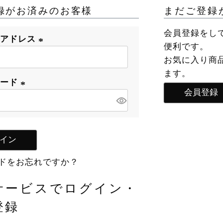
録がお済みのお客様
まだご登録
会員登録をし
ルアドレス
便利です。
(
お気に入り商
必
ます。
ワード
須
会員登録
)
(
必
須
イン
)
ドをお忘れですか？
サービスでログイン・
登録