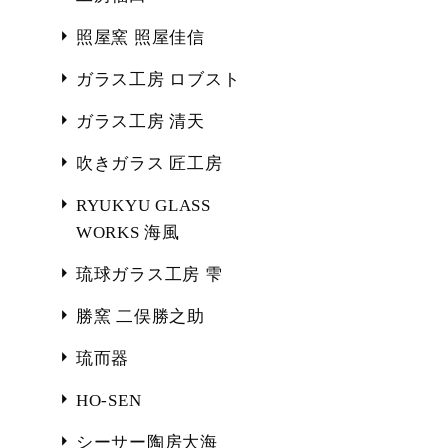
照屋窯 照屋佳信
ガラス工房 ロブスト
ガラス工房 清天
吹きガラス 匠工房
RYUKYU GLASS
WORKS 海風
琉球ガラス工房 雫
勝窯 二俣勝之助
琉而器
HO-SEN
シーサー陶房大海