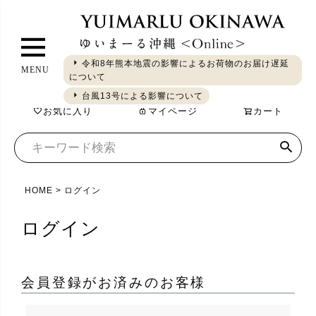
ペ
ー
ジ
令和8年熊本地震の影響によるお荷物のお届け遅延
MENU
ト
について
ギフト
やちむん
琉球ガラス
シーサー
染織
食品
ッ
台風13号による影響について
お気に入り
マイページ
カート
プ
へ
HOME
ログイン
ログイン
会員登録がお済みのお客様