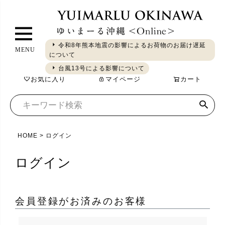
ペ
ー
ジ
令和8年熊本地震の影響によるお荷物のお届け遅延
MENU
ト
について
ギフト
やちむん
琉球ガラス
シーサー
染織
食品
ッ
台風13号による影響について
お気に入り
マイページ
カート
プ
へ
HOME
ログイン
ログイン
会員登録がお済みのお客様