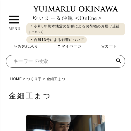
ペ
ー
ジ
令和8年熊本地震の影響によるお荷物のお届け遅延
MENU
ト
について
ギフト
やちむん
琉球ガラス
シーサー
染織
食品
ッ
台風13号による影響について
お気に入り
マイページ
カート
プ
へ
HOME
つくり手
金細工まつ
金細工まつ