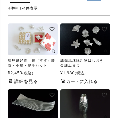
4
件中
1
-
4
件表示
琉球縁起物 錫（すず）箸
純錫琉球縁起物はしおき
置・小箱・熨斗セット
金細工まつ
¥
2,453
¥
1,980
税込
税込
詳細を見る
カートに入れる