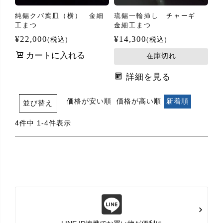
純錫クバ葉皿（横） 金細
琉錫一輪挿し チャーギ
工まつ
金細工まつ
¥
22,000
¥
14,300
税込
税込
カートに入れる
在庫切れ
詳細を見る
価格が安い順
価格が高い順
新着順
並び替え
4
件中
1
-
4
件表示