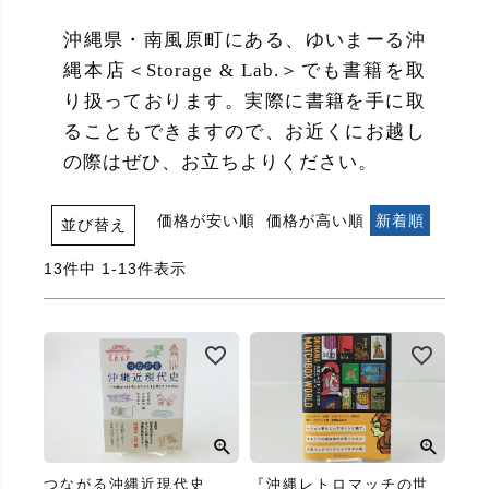
沖縄県・南風原町にある、ゆいまーる沖
縄本店＜Storage & Lab.＞でも書籍を取
り扱っております。実際に書籍を手に取
ることもできますので、お近くにお越し
の際はぜひ、お立ちよりください。
価格が安い順
価格が高い順
新着順
並び替え
13
件中
1
-
13
件表示
つながる沖縄近現代史
『沖縄レトロマッチの世