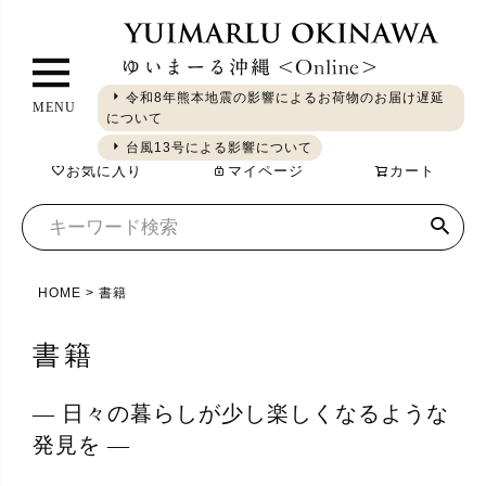
ペ
ー
ジ
令和8年熊本地震の影響によるお荷物のお届け遅延
MENU
ト
について
ギフト
やちむん
琉球ガラス
シーサー
染織
食品
ッ
台風13号による影響について
お気に入り
マイページ
カート
プ
へ
HOME
書籍
書籍
― 日々の暮らしが少し楽しくなるような
発見を ―