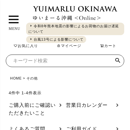
ペ
ー
ジ
令和8年熊本地震の影響によるお荷物のお届け遅延
MENU
ト
について
ギフト
やちむん
琉球ガラス
シーサー
染織
食品
ッ
台風13号による影響について
お気に入り
マイページ
カート
プ
へ
HOME
その他
4
件中
1
-
4
件表示
ご購入前にご確認い
営業日カレンダー
ただきたいこと
よくあるご質問
ご利用ガイド