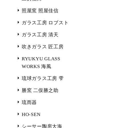
照屋窯 照屋佳信
ガラス工房 ロブスト
ガラス工房 清天
吹きガラス 匠工房
RYUKYU GLASS
WORKS 海風
琉球ガラス工房 雫
勝窯 二俣勝之助
琉而器
HO-SEN
シーサー陶房大海