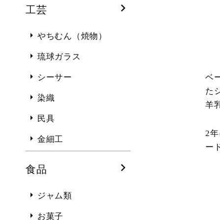
工芸
やちむん（焼物）
琉球ガラス
ベ
シーサー
た
染織
羊
民具
2年
金細工
ー
食品
ジャム類
お菓子