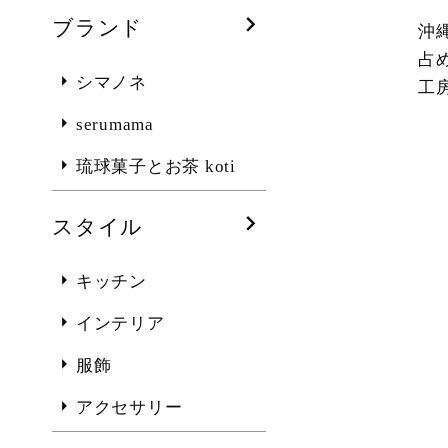
ブランド
沖
占
シマノネ
工
serumama
琉球菓子とお茶 koti
スタイル
キッチン
インテリア
服飾
アクセサリー