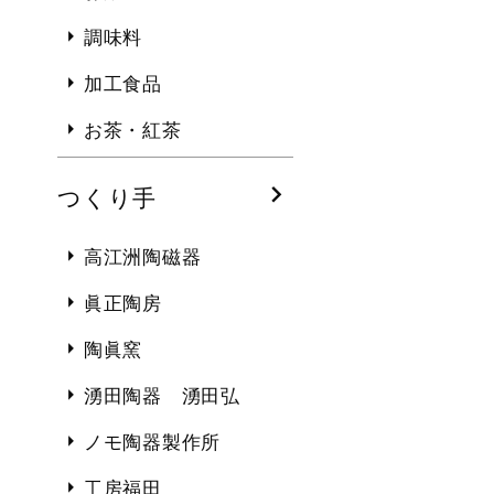
調味料
加工食品
お茶・紅茶
つくり手
高江洲陶磁器
眞正陶房
陶眞窯
湧田陶器 湧田弘
ノモ陶器製作所
工房福田