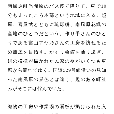
南風原町当間原のバス停で降りて、車で10
分も走ったころ本部という地域に入る。照
屋、喜屋武とともに琉球絣、南風原花織の
産地のひとつだという。作り手さんのひと
りである當山アヤ乃さんの工房を訪ねるた
め照屋を目指す。かすり会館を通り過ぎ、
絣の模様が描かれた民家の壁がいくつも車
窓から流れてゆく。国道329号線沿いの見知
った南風原の景色とは違う、趣のある町並
みがそこには佇んでいた。
織物の工房や作業場の看板が掲げられた入