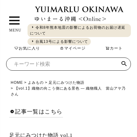
ペ
ー
ジ
令和8年熊本地震の影響によるお荷物のお届け遅延
MENU
ト
について
ギフト
やちむん
琉球ガラス
シーサー
染織
食品
ッ
台風13号による影響について
お気に入り
マイページ
カート
プ
へ
HOME
よみもの
足元にみつけた物語
【vol.1】織物の向こう側にある景色 ― 織物職人 當山アヤ乃
さん
記事一覧はこちら
足元にみつけた物語 vol.1