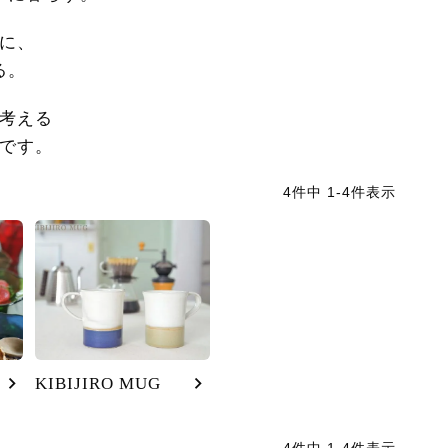
に、
る。
考える
です。
4
件中
1
-
4
件表示
KIBIJIRO MUG