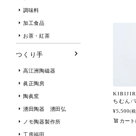
調味料
加工食品
お茶・紅茶
つくり手
高江洲陶磁器
眞正陶房
KIBIJI
陶眞窯
ちむん/
湧田陶器 湧田弘
¥
5,500
税
カート
ノモ陶器製作所
工房福田