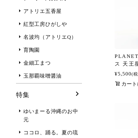
アトリエ五香屋
紅型工房ひがしや
名波均（アトリエQ）
育陶園
PLANE
金細工まつ
ス 天王
¥
5,500
税
玉那覇味噌醤油
カート
特集
ゆいまーる沖縄のお中
元
ココロ、踊る。夏の琉