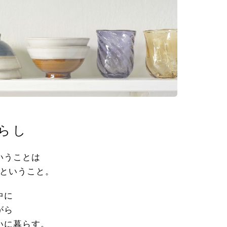
らし
いうことは
ということ。
中に
がら
いに暮らす。