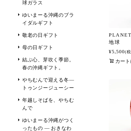
球ガラス
ゆいまーる沖縄のブラ
イダルギフト
PLANE
敬老の日ギフト
地球
母の日ギフト
¥
5,500
税
結ぶ心、芽吹く季節。
カート
春の沖縄ギフト。
やちむんで迎える冬―
トゥンジージューシー
年越しそばを、やちむ
んで
ゆいまーる沖縄がつく
ったもの ― おきなわ