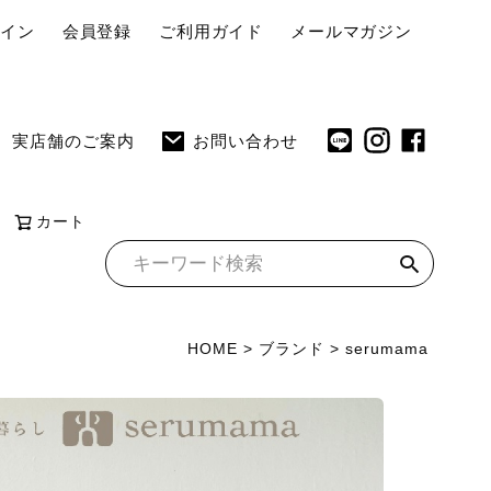
ペ
グイン
会員登録
ご利用ガイド
メールマガジン
ー
ジ
ト
実店舗のご案内
お問い合わせ
ッ
プ
へ
カート
HOME
ブランド
serumama