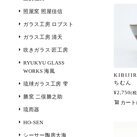
照屋窯 照屋佳信
ガラス工房 ロブスト
ガラス工房 清天
吹きガラス 匠工房
RYUKYU GLASS
WORKS 海風
KIBIJI
ちむん
琉球ガラス工房 雫
¥
2,750
税
勝窯 二俣勝之助
カート
琉而器
HO-SEN
シーサー陶房大海