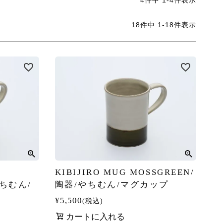
4
件中
1
-
4
件表示
18
件中
1
-
18
件表示
KIBIJIRO MUG MOSSGREEN/
やちむん/
陶器/やちむん/マグカップ
¥
5,500
税込
カートに入れる