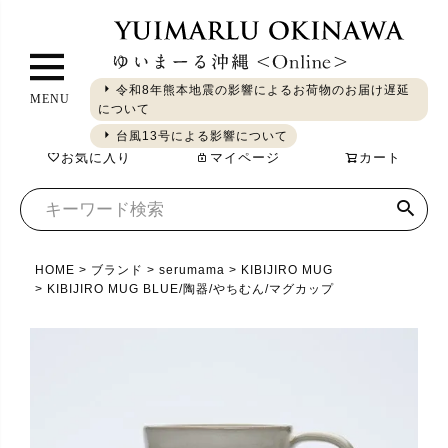
ペ
ー
ジ
令和8年熊本地震の影響によるお荷物のお届け遅延
MENU
ト
について
ギフト
やちむん
琉球ガラス
シーサー
染織
食品
ッ
台風13号による影響について
お気に入り
マイページ
カート
プ
へ
HOME
ブランド
serumama
KIBIJIRO MUG
KIBIJIRO MUG BLUE/陶器/やちむん/マグカップ