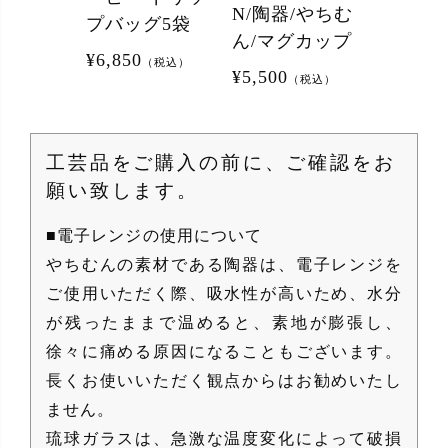
N/陶器/やちむ
N/陶器
プバッグ5袋
ん/マグカップ
ん/マグ
¥
6,850
（税込）
¥
5,500
¥
5,500
（税込）
（
工芸品をご購入の前に、ご確認をお
願い致します。
■電子レンジの使用について
やちむんの素材である陶器は、電子レンジを
ご使用いただく際、吸水性が高いため、水分
が残ったままで温めると、素地が膨張し、
徐々に痛める原因になることもございます。
長くお使いいただく観点からはお勧めいたし
ません。
琉球ガラスは、急激な温度変化によって破損