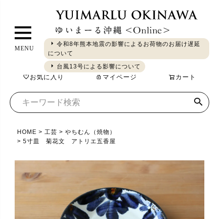
ペ
ー
ジ
令和8年熊本地震の影響によるお荷物のお届け遅延
MENU
ト
について
ギフト
やちむん
琉球ガラス
シーサー
染織
食品
ッ
台風13号による影響について
お気に入り
マイページ
カート
プ
へ
HOME
工芸
やちむん（焼物）
5寸皿 菊花文 アトリエ五香屋