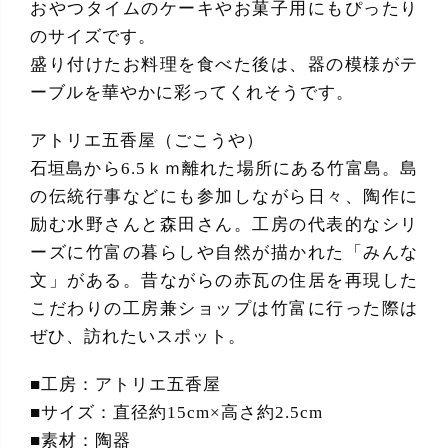
おやつタイムのケーキやお菓子用にもぴったり
のサイズです。
盛り付けたお料理を食べた後は、器の模様がテ
ーブルを華やかに彩ってくれそうです。
アトリエ五香屋（ごこうや）
石垣島から6.5ｋｍ離れた場所にある竹富島。島
の伝統行事などにも参加しながら日々、陶作に
励む水野さんと森田さん。工房の代表的なシリ
ーズに竹富の暮らしや自然が描かれた「みんな
文」がある。昔ながらの赤瓦の住居を再現した
こだわりの工房兼ショップは竹富に行った際は
ぜひ、訪れたいスポット。
■工房：アトリエ五香屋
■サイズ：直径約15cm×高さ約2.5cm
■素材：陶器