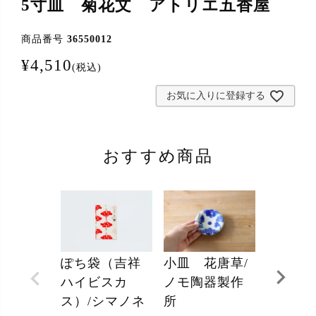
5寸皿 菊花文 アトリエ五香屋
商品番号
36550012
¥
4,510
税込
お気に入りに登録する
おすすめ商品
ぽち袋（吉祥
小皿 花唐草/
波ボウル
ハイビスカ
ノモ陶器製作
球ガラ
ス）/シマノネ
所
ada-one