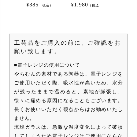
¥
385
¥
1,980
¥
4,840
（税込）
（税込）
（
工芸品をご購入の前に、ご確認をお
願い致します。
■電子レンジの使用について
やちむんの素材である陶器は、電子レンジを
ご使用いただく際、吸水性が高いため、水分
が残ったままで温めると、素地が膨張し、
徐々に痛める原因になることもございます。
長くお使いいただく観点からはお勧めいたし
ません。
琉球ガラスは、急激な温度変化によって破損
してしまうため電子レンジはご使用にならな