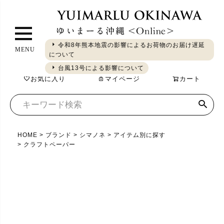
ペ
ー
ジ
令和8年熊本地震の影響によるお荷物のお届け遅延
MENU
ト
について
ギフト
やちむん
琉球ガラス
シーサー
染織
食品
ッ
台風13号による影響について
お気に入り
マイページ
カート
プ
へ
HOME
ブランド
シマノネ
アイテム別に探す
クラフトペーパー