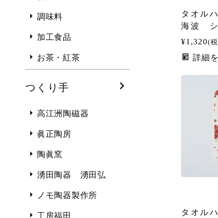
タオルハ
調味料
海波 
加工食品
¥
1,320
税
詳細
お茶・紅茶
つくり手
高江洲陶磁器
眞正陶房
陶眞窯
湧田陶器 湧田弘
ノモ陶器製作所
タオル
工房福田