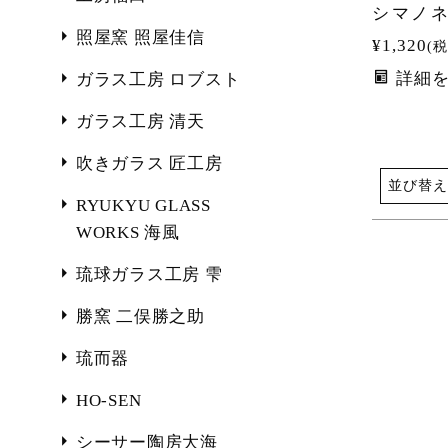
シマノ
照屋窯 照屋佳信
¥
1,320
税
詳細
ガラス工房 ロブスト
ガラス工房 清天
吹きガラス 匠工房
並び替え
RYUKYU GLASS
WORKS 海風
琉球ガラス工房 雫
勝窯 二俣勝之助
琉而器
HO-SEN
シーサー陶房大海