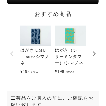
おすすめ商品
はがき UMU
はがき（シー
はがき
su+×シマノ
サーミンタマ
ハイビ
ネ
ー）/シマノネ
ス）/シ
¥
198
¥
198
¥
198
（税込）
（税込）
（税
工芸品をご購入の前に、ご確認をお
願い致します。