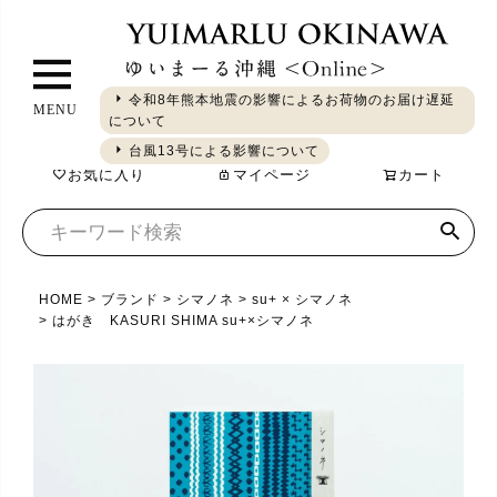
ペ
ー
ジ
令和8年熊本地震の影響によるお荷物のお届け遅延
MENU
ト
について
ギフト
やちむん
琉球ガラス
シーサー
染織
食品
ッ
台風13号による影響について
お気に入り
マイページ
カート
プ
へ
HOME
ブランド
シマノネ
su+ × シマノネ
はがき KASURI SHIMA su+×シマノネ