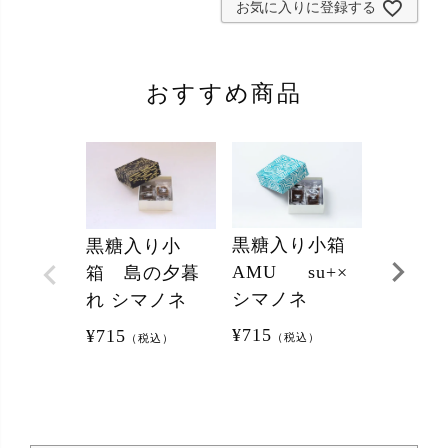
須
お気に入りに登録する
)
おすすめ商品
黒糖入り小箱
黒糖入り小
黒糖入
AMU su+×
箱 島の夕暮
箱 ハ
シマノネ
れ シマノネ
カス シ
¥
715
¥
715
¥
715
（税込）
（税込）
（税