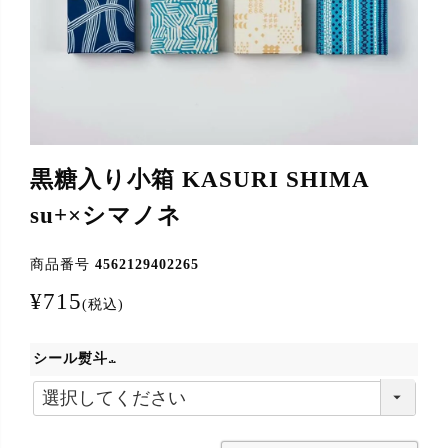
黒糖入り小箱 KASURI SHIMA
su+×シマノネ
商品番号
4562129402265
¥
715
税込
シール熨斗
(
必