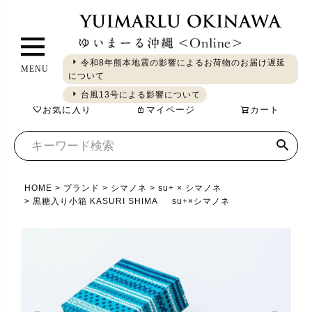
ペ
ー
ジ
令和8年熊本地震の影響によるお荷物のお届け遅延
MENU
ト
について
ギフト
やちむん
琉球ガラス
シーサー
染織
食品
ッ
台風13号による影響について
お気に入り
マイページ
カート
プ
へ
HOME
ブランド
シマノネ
su+ × シマノネ
黒糖入り小箱 KASURI SHIMA su+×シマノネ