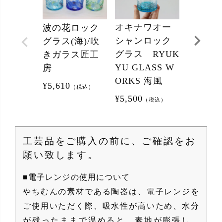
オキナワオー
波の花ロック
さざ波
シャンロック
グラス(海)/吹
グラス 
グラス RYUK
きガラス匠工
きガラ
YU GLASS W
房
房
ORKS 海風
¥
5,610
¥
5,610
（税込）
（
¥
5,500
（税込）
工芸品をご購入の前に、ご確認をお
願い致します。
■電子レンジの使用について
やちむんの素材である陶器は、電子レンジを
ご使用いただく際、吸水性が高いため、水分
が残ったままで温めると、素地が膨張し、