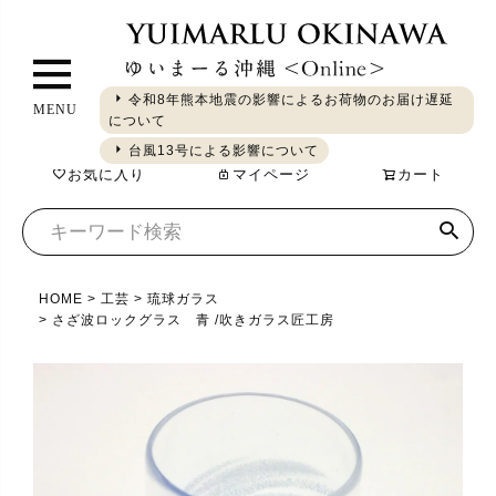
ペ
ー
ジ
令和8年熊本地震の影響によるお荷物のお届け遅延
MENU
ト
について
ギフト
やちむん
琉球ガラス
シーサー
染織
食品
ッ
台風13号による影響について
お気に入り
マイページ
カート
プ
へ
HOME
工芸
琉球ガラス
さざ波ロックグラス 青 /吹きガラス匠工房