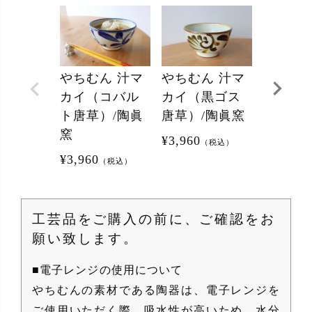
やちむん 汁マ
やちむん 汁マ
やちむん
カイ（コバル
カイ（黒ゴス
マカイ
ト唐草）/陶眞
唐草）/陶眞窯
刷毛目）
窯
窯
¥
3,960
（税込）
¥
3,960
¥
4,950
（税込）
（
工芸品をご購入の前に、ご確認をお
願い致します。
■電子レンジの使用について
やちむんの素材である陶器は、電子レンジを
ご使用いただく際、吸水性が高いため、水分