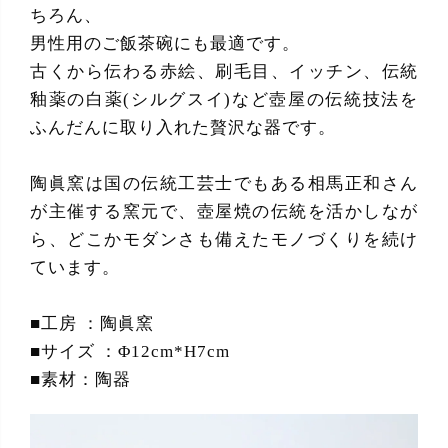
ちろん、
男性用のご飯茶碗にも最適です。
古くから伝わる赤絵、刷毛目、イッチン、伝統
釉薬の白薬(シルグスイ)など壺屋の伝統技法を
ふんだんに取り入れた贅沢な器です。
陶眞窯は国の伝統工芸士でもある相馬正和さん
が主催する窯元で、壺屋焼の伝統を活かしなが
ら、どこかモダンさも備えたモノづくりを続け
ています。
■工房 ：陶眞窯
■サイズ ：Φ12cm*H7cm
■素材：陶器