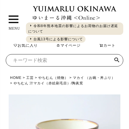
ペ
ー
ジ
令和8年熊本地震の影響によるお荷物のお届け遅延
MENU
ト
について
ギフト
やちむん
琉球ガラス
シーサー
染織
食品
ッ
台風13号による影響について
お気に入り
マイページ
カート
プ
へ
HOME
工芸
やちむん（焼物）
マカイ （お碗・丼ぶり）
やちむん 汁マカイ（赤絵刷毛目）/陶眞窯