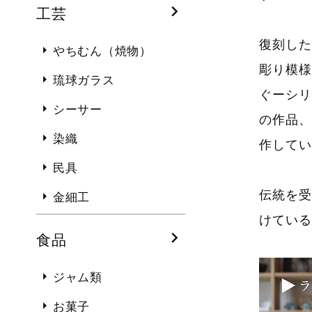
工芸
復刻した
やちむん（焼物）
彫り模様
琉球ガラス
ぐーシリ
シーサー
の作品、
染織
作してい
民具
伝統を受
金細工
けている
食品
ジャム類
お菓子