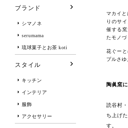
ブランド
マカイと
りのサイ
シマノネ
催する窯
serumama
たモノづ
琉球菓子とお茶 koti
花ぐーと
プルさゆ
スタイル
キッチン
陶眞窯に
インテリア
服飾
読谷村・
ち上げた
アクセサリー
す。