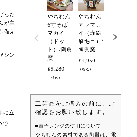
ぴった
やちむん
やちむん
やちむん
んが主
アラマカ
6寸そば
アラマカ
も備え
イ（コバ
マカイ
イ（赤絵
ルト唐
（ドッ
刷毛目）/
草）/陶眞
ト）/陶眞
陶眞窯
がシン
窯
窯
¥
4,950
¥
4,290
¥
5,280
（税込）
（税込）
（税込）
工芸品をご購入の前に、ご
確認をお願い致します。
年に立
つで
■電子レンジの使用について
やちむんの素材である陶器は、電