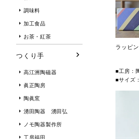
調味料
加工食品
お茶・紅茶
ラッピン
つくり手
■工房：
高江洲陶磁器
■サイズ：
眞正陶房
陶眞窯
湧田陶器 湧田弘
ノモ陶器製作所
工房福田