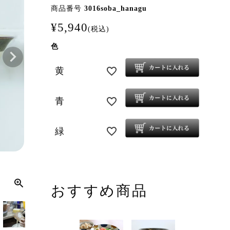
商品番号
3016soba_hanagu
¥
5,940
税込
色
黄
青
緑
おすすめ商品