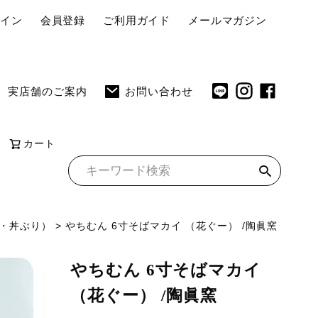
ペ
グイン
会員登録
ご利用ガイド
メールマガジン
ー
ジ
ト
実店舗のご案内
お問い合わせ
ッ
プ
へ
カート
碗・丼ぶり）
やちむん 6寸そばマカイ （花ぐー） /陶眞窯
やちむん 6寸そばマカイ
（花ぐー） /陶眞窯