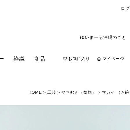
ロ
ゆいまーる沖縄のこと
ー
染織
食品
お気に入り
マイページ
検索
HOME
工芸
やちむん（焼物）
マカイ （お