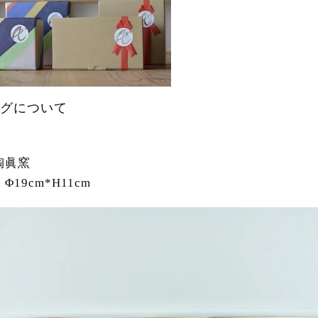
グについて
陶眞窯
Φ19cm*H11cm