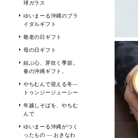
球ガラス
ゆいまーる沖縄のブラ
イダルギフト
敬老の日ギフト
母の日ギフト
結ぶ心、芽吹く季節。
春の沖縄ギフト。
やちむんで迎える冬―
トゥンジージューシー
年越しそばを、やちむ
んで
ゆいまーる沖縄がつく
ったもの ― おきなわ