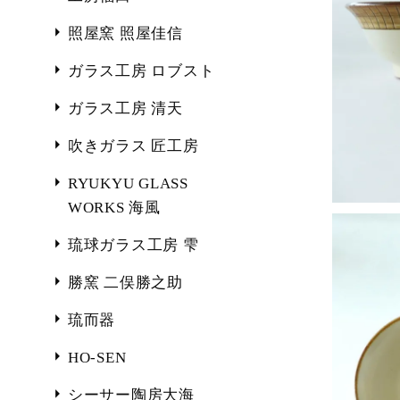
照屋窯 照屋佳信
ガラス工房 ロブスト
ガラス工房 清天
吹きガラス 匠工房
RYUKYU GLASS
WORKS 海風
琉球ガラス工房 雫
勝窯 二俣勝之助
琉而器
HO-SEN
シーサー陶房大海