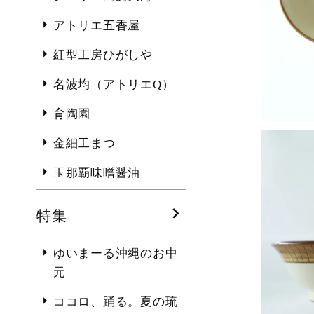
アトリエ五香屋
紅型工房ひがしや
名波均（アトリエQ）
育陶園
金細工まつ
玉那覇味噌醤油
特集
ゆいまーる沖縄のお中
元
ココロ、踊る。夏の琉