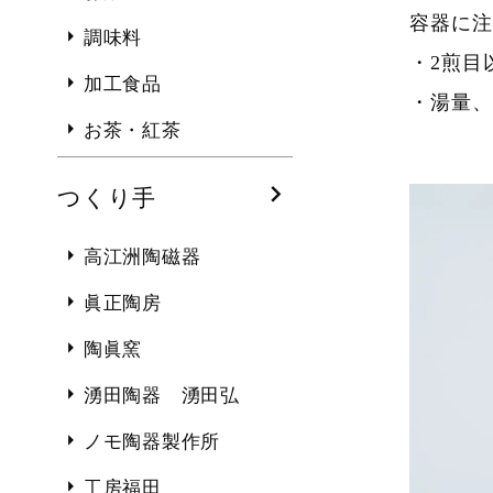
容器に注
調味料
・2煎目
加工食品
・湯量、
お茶・紅茶
つくり手
高江洲陶磁器
眞正陶房
陶眞窯
湧田陶器 湧田弘
ノモ陶器製作所
工房福田