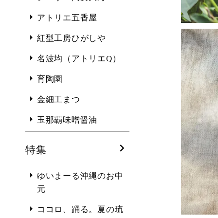
アトリエ五香屋
紅型工房ひがしや
名波均（アトリエQ）
育陶園
金細工まつ
玉那覇味噌醤油
特集
ゆいまーる沖縄のお中
元
ココロ、踊る。夏の琉