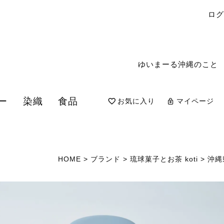
ロ
ゆいまーる沖縄のこと
ー
染織
食品
お気に入り
マイページ
検索
HOME
ブランド
琉球菓子とお茶 koti
沖縄