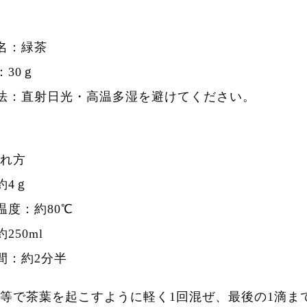
名：緑茶
：30ｇ
法：直射日光・高温多湿を避けてください。
れ方
約4ｇ
温度：約80℃
250ml
間：約2分半
等で茶葉を起こすように軽く1回混ぜ、最後の1滴ま