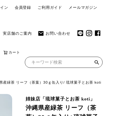
ペ
グイン
会員登録
ご利用ガイド
メールマガジン
ー
ジ
ト
実店舗のご案内
お問い合わせ
ッ
プ
へ
カート
県産緑茶 リーフ（茶葉）30ｇ缶入り/ 琉球菓子とお茶 koti
姉妹店「琉球菓子とお茶 koti」
沖縄県産緑茶 リーフ（茶