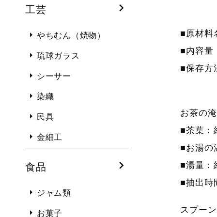
工芸
■原材料
やちむん（焼物）
■内容量
琉球ガラス
■保存方
シーサー
染織
お茶の淹
民具
■茶葉：
金細工
■お湯の
■湯量：約
食品
■抽出時
ジャム類
スプーン
お菓子