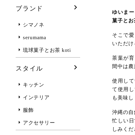
ブランド
ゆいまー
菓子とお茶
シマノネ
そこで愛
serumama
いただけ
琉球菓子とお茶 koti
茶葉が育
間中は農
スタイル
使用して
キッチン
て使用し
インテリア
も美味し
服飾
沖縄の自
忙しい日
アクセサリー
しみくだ