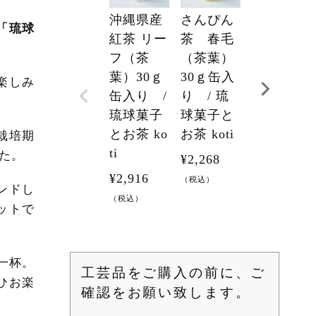
沖縄県産
さんぴん
ハイビス
「琉球
紅茶 リー
茶 春毛
カスブレ
フ（茶
（茶葉）
ンドティ
葉）30ｇ
30ｇ缶入
ー ティ
楽しみ
缶入り /
り / 琉
ーバッグ
琉球菓子
球菓子と
【２個
とお茶 ko
お茶 koti
入】 美ら
栽培期
ti
花紅茶
た。
¥
2,268
¥
2,916
¥
361
（税込）
ンドし
（税込）
（税込）
ットで
一杯。
工芸品をご購入の前に、ご
ひお楽
確認をお願い致します。