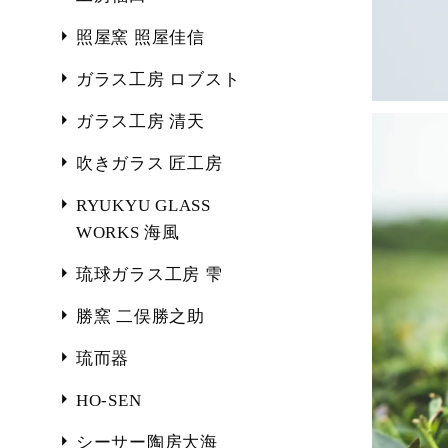
照屋窯 照屋佳信
ガラス工房 ロブスト
ガラス工房 清天
吹きガラス 匠工房
RYUKYU GLASS
WORKS 海風
琉球ガラス工房 雫
勝窯 二俣勝之助
琉而器
HO-SEN
シーサー陶房大海