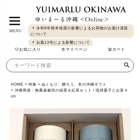
ペ
ー
ジ
令和8年熊本地震の影響によるお荷物のお届け遅延
MENU
ト
について
ギフト
やちむん
琉球ガラス
シーサー
染織
食品
ッ
台風13号による影響について
お気に入り
マイページ
カート
プ
へ
HOME
特集
ぬくもり、贈ろう。冬の沖縄ギフト
沖縄県産・無農薬栽培の緑茶＆紅茶セット / 琉球菓子とお茶 k
oti