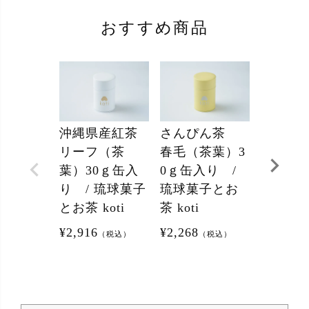
おすすめ商品
沖縄県産紅茶
さんぴん茶
KIBIJI
リーフ（茶
春毛（茶葉）3
Gとセ
葉）30ｇ缶入
0ｇ缶入り /
ーヒー 
り / 琉球菓子
琉球菓子とお
プバッグ
とお茶 koti
茶 koti
¥
6,850
（
¥
2,916
¥
2,268
（税込）
（税込）