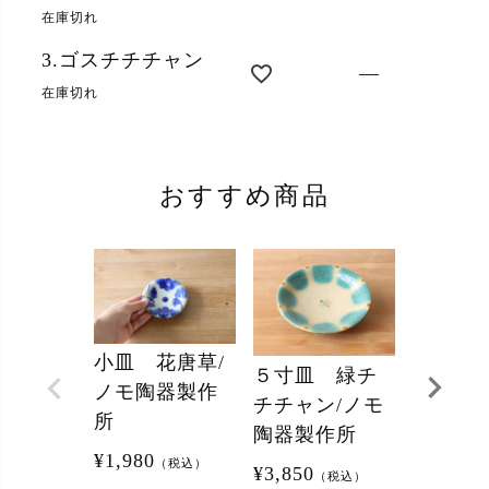
在庫切れ
3.ゴスチチチャン
—
在庫切れ
おすすめ商品
小皿 花唐草/
５寸皿 緑チ
五寸皿
ノモ陶器製作
チチャン/ノモ
ルトチ
所
陶器製作所
ン/ノモ
¥
1,980
（税込）
作所
¥
3,850
（税込）