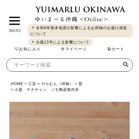
ペ
ー
ジ
令和8年熊本地震の影響によるお荷物のお届け遅延
MENU
ト
について
ギフト
やちむん
琉球ガラス
シーサー
染織
食品
ッ
台風13号による影響について
お気に入り
マイページ
カート
プ
へ
HOME
工芸
やちむん（焼物）
皿
小皿 チチチャン ノモ陶器製作所