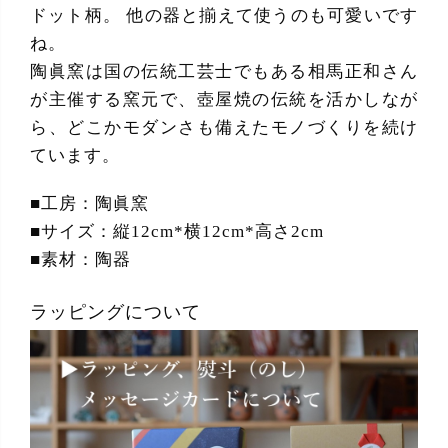
ドット柄。 他の器と揃えて使うのも可愛いです
ね。
陶眞窯は国の伝統工芸士でもある相馬正和さん
が主催する窯元で、壺屋焼の伝統を活かしなが
ら、どこかモダンさも備えたモノづくりを続け
ています。
■工房：陶眞窯
■サイズ：縦12cm*横12cm*高さ2cm
■素材：陶器
ラッピングについて