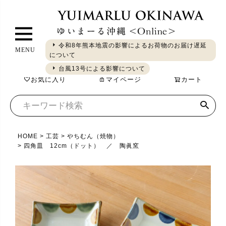
ペ
ー
ジ
令和8年熊本地震の影響によるお荷物のお届け遅延
MENU
ト
について
ギフト
やちむん
琉球ガラス
シーサー
染織
食品
ッ
台風13号による影響について
お気に入り
マイページ
カート
プ
へ
HOME
工芸
やちむん（焼物）
四角皿 12cm（ドット） ／ 陶眞窯