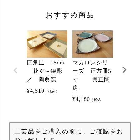
おすすめ商品
四角皿 15cm
マカロンシリ
5寸鉢(
花ぐ～線彫
ーズ 正方皿5
（3種）
／ 陶眞窯
寸 眞正陶
¥
4,290
（
房
¥
4,510
（税込）
¥
4,180
（税込）
工芸品をご購入の前に、ご確認をお