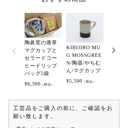
陶眞窯の唐草
フリー
KIBIJIRO MU
マグカップと
（大）
G MOSSGREE
セラードコー
ルトアメ
N/陶器/やちむ
ヒードリップ
陶器製
ん/マグカップ
バッグ5袋
¥
3,190
（
¥
5,500
（税込）
¥
6,300
（税込）
工芸品をご購入の前に、ご確認をお
願い致します。