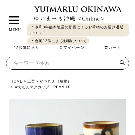
ペ
ー
ジ
令和8年熊本地震の影響によるお荷物のお届け遅延
MENU
ト
について
ギフト
やちむん
琉球ガラス
シーサー
染織
食品
ッ
台風13号による影響について
お気に入り
マイページ
カート
プ
へ
HOME
工芸
やちむん（焼物）
やちむんマグカップ PEANUT