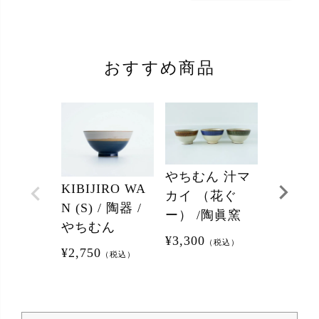
おすすめ商品
やちむん 汁マ
やちむん
KIBIJIRO WA
カイ （花ぐ
カイ （
N (S) / 陶器 /
ー） /陶眞窯
ー） /
やちむん
¥
3,300
（税込）
¥
2,970
¥
2,750
（
（税込）