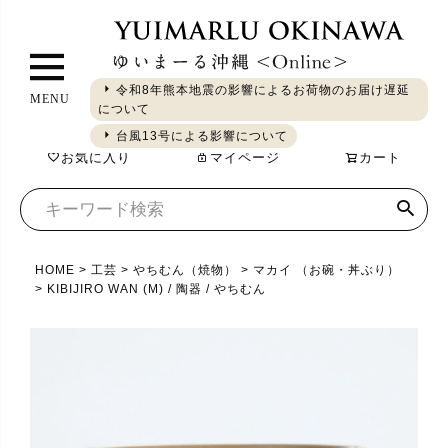
ペ
ー
ジ
令和8年熊本地震の影響によるお荷物のお届け遅延
MENU
ト
について
ギフト
やちむん
琉球ガラス
シーサー
染織
食品
ッ
台風13号による影響について
お気に入り
マイページ
カート
プ
へ
HOME
工芸
やちむん（焼物）
マカイ （お碗・丼ぶり）
KIBIJIRO WAN (M) / 陶器 / やちむん