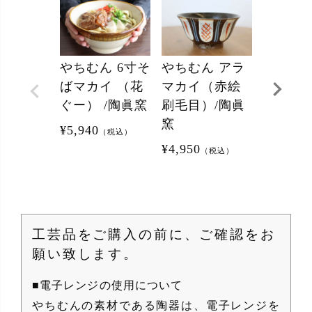
やちむん 6寸そ
やちむん アラ
そばマ
ばマカイ （花
マカイ（赤絵
コバ
ぐー） /陶眞窯
刷毛目）/陶眞
花
窯
¥
5,940
／ ノ
（税込）
¥
4,950
製作所
（税込）
¥
6,490
（
工芸品をご購入の前に、ご確認をお
願い致します。
■電子レンジの使用について
やちむんの素材である陶器は、電子レンジを