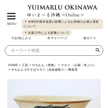
ペ
ー
ジ
令和8年熊本地震の影響によるお荷物のお届け遅延
MENU
ト
について
ギフト
やちむん
琉球ガラス
シーサー
染織
食品
ッ
台風13号による影響について
お気に入り
マイページ
カート
プ
へ
HOME
工芸
やちむん（焼物）
マカイ （お碗・丼ぶり）
やちむん 6寸そばマカイ（魚紋線彫り）/陶眞窯