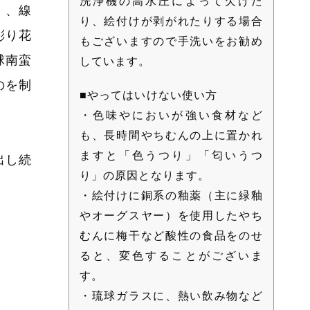
洗浄機の高水圧によって欠けた
」、線
り、絵付けが剥がれたりする場合
彫り花
もございますので手洗いをお勧め
球南蛮
しています。
のを制
■やってはいけない使い方
・色味やにおいが強い食材など
も、長時間やちむんの上に置かれ
ますと「色うつり」「匂いうつ
出し続
り」の原因となります。
・絵付けに銅系の釉薬（主に緑釉
やオーグスヤー）を使用したやち
むんに梅干など酸性の食品をのせ
ると、変色することがございま
す。
・琉球ガラスに、熱い飲み物など