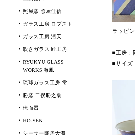
照屋窯 照屋佳信
ガラス工房 ロブスト
ラッピン
ガラス工房 清天
吹きガラス 匠工房
■工房：
RYUKYU GLASS
■サイズ：
WORKS 海風
琉球ガラス工房 雫
勝窯 二俣勝之助
琉而器
HO-SEN
シーサー陶房大海