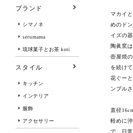
ブランド
マカイと
シマノネ
めのドン
イズの器
serumama
陶眞窯は
琉球菓子とお茶 koti
壺屋焼の
スタイル
を続けて
花ぐーと
キッチン
ンプルさ
インテリア
服飾
直径16
軽めに沖
アクセサリー
で、日常