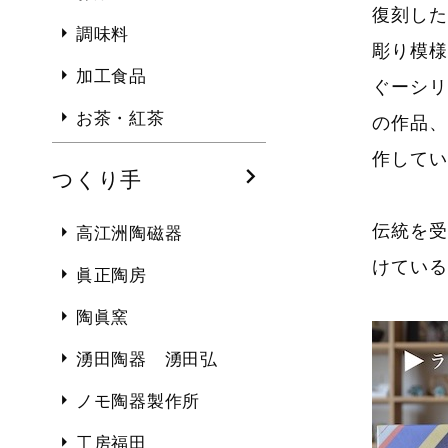
復刻した
調味料
彫り模様
加工食品
ぐーシリ
お茶・紅茶
の作品、
作してい
つくり手
伝統を受
高江洲陶磁器
けている
眞正陶房
陶眞窯
湧田陶器 湧田弘
ノモ陶器製作所
工房福田