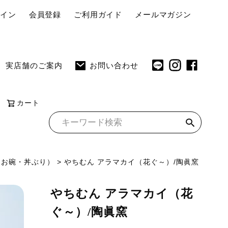
ペ
グイン
会員登録
ご利用ガイド
メールマガジン
ー
ジ
ト
実店舗のご案内
お問い合わせ
ッ
プ
へ
カート
（お碗・丼ぶり）
やちむん アラマカイ（花ぐ～）/陶眞窯
やちむん アラマカイ（花
ぐ～）/陶眞窯