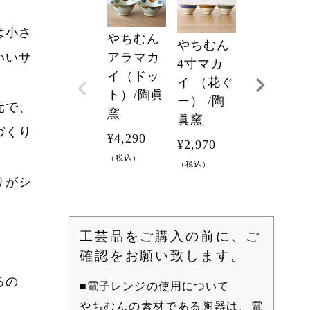
は小さ
やちむん
やちむん
やちむん
アラマカ
いいサ
6寸そば
4寸マカ
イ（ドッ
マカイ
イ （花ぐ
ト）/陶眞
（ゴス唐
ー） /陶
元で、
窯
草）/陶眞
眞窯
づくり
窯
¥
4,290
¥
2,970
（税込）
¥
5,280
（税込）
りがシ
（税込）
工芸品をご購入の前に、ご
確認をお願い致します。
るの
■電子レンジの使用について
やちむんの素材である陶器は、電