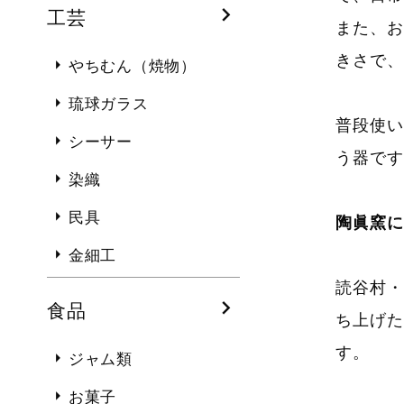
工芸
また、お
きさで、
やちむん（焼物）
琉球ガラス
普段使い
シーサー
う器です
染織
民具
陶眞窯に
金細工
読谷村・
食品
ち上げた
す。
ジャム類
お菓子