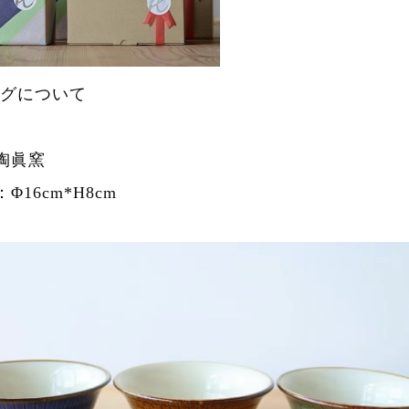
グについて
陶眞窯
Φ16cm*H8cm