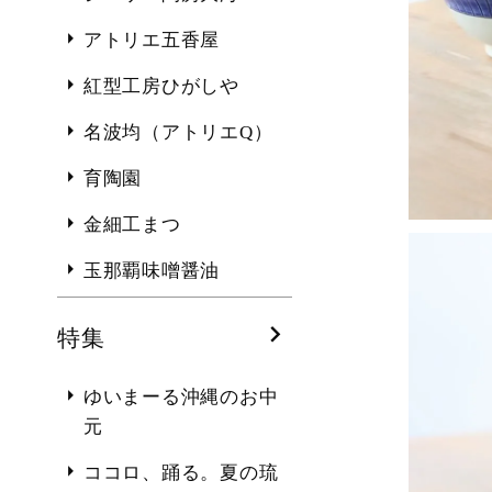
アトリエ五香屋
紅型工房ひがしや
名波均（アトリエQ）
育陶園
金細工まつ
玉那覇味噌醤油
特集
ゆいまーる沖縄のお中
元
ココロ、踊る。夏の琉