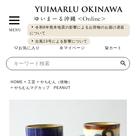
ペ
ー
ジ
令和8年熊本地震の影響によるお荷物のお届け遅延
MENU
ト
について
ギフト
やちむん
琉球ガラス
シーサー
染織
食品
ッ
台風13号による影響について
お気に入り
マイページ
カート
プ
へ
HOME
工芸
やちむん（焼物）
やちむんマグカップ PEANUT