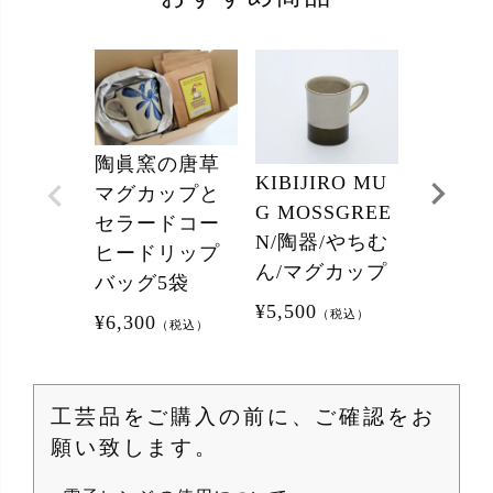
陶眞窯の唐草
フリー
KIBIJIRO MU
マグカップと
（大）
G MOSSGREE
セラードコー
ルトアメ
N/陶器/やちむ
ヒードリップ
陶器製
ん/マグカップ
バッグ5袋
¥
3,190
（
¥
5,500
（税込）
¥
6,300
（税込）
工芸品をご購入の前に、ご確認をお
願い致します。