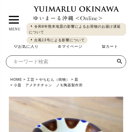
ペ
ー
ジ
令和8年熊本地震の影響によるお荷物のお届け遅延
MENU
ト
について
ギフト
やちむん
琉球ガラス
シーサー
染織
食品
ッ
台風13号による影響について
お気に入り
マイページ
カート
プ
へ
HOME
工芸
やちむん（焼物）
皿
小皿 アメチチチャン ノモ陶器製作所