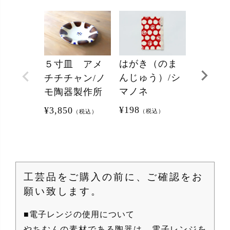
はがき（のま
小皿 
５寸皿 アメ
んじゅう）/シ
ャン 
チチチャン/ノ
マノネ
器製作
モ陶器製作所
¥
198
¥
1,980
¥
3,850
（税込）
（
（税込）
工芸品をご購入の前に、ご確認をお
願い致します。
■電子レンジの使用について
やちむんの素材である陶器は、電子レンジを