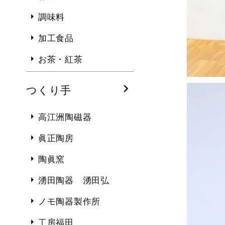
調味料
加工食品
お茶・紅茶
つくり手
高江洲陶磁器
眞正陶房
陶眞窯
湧田陶器 湧田弘
ノモ陶器製作所
工房福田