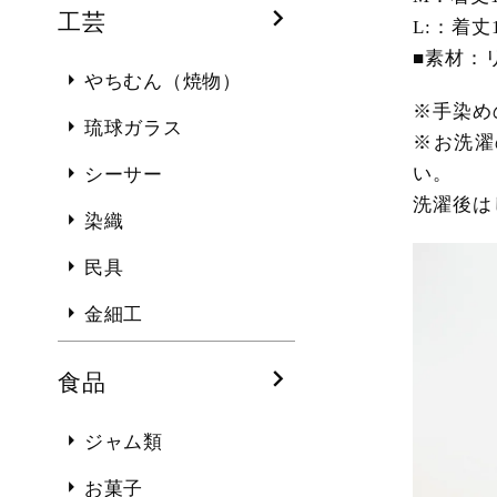
工芸
L:：着丈
■素材：リ
やちむん（焼物）
※手染め
琉球ガラス
※お洗濯
い。
シーサー
洗濯後は
染織
民具
金細工
食品
ジャム類
お菓子