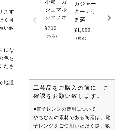
よこトー
小箱 ガ
カジャー
ト（大）
ジュマル
キー / う
ります
紅型工
シマノネ
ま藻
だく可
房ちゅら
¥
715
願い致
¥
1,000
り
（税込）
（税込）
¥
28,001
マにな
（税込）
の色を
くださ
で地道
工芸品をご購入の前に、ご
確認をお願い致します。
■電子レンジの使用について
やちむんの素材である陶器は、電
子レンジをご使用いただく際、吸