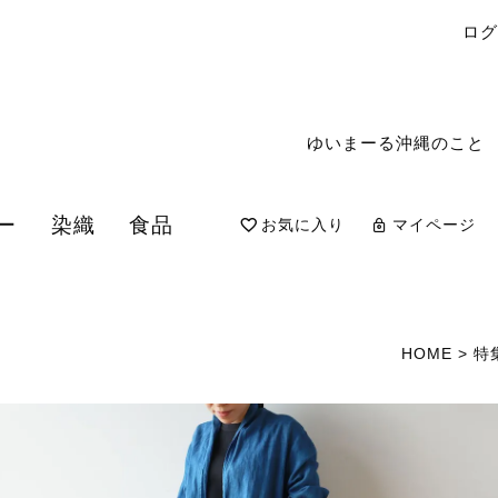
ロ
ゆいまーる沖縄のこと
ー
染織
食品
お気に入り
マイページ
検索
HOME
特