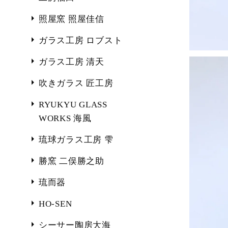
照屋窯 照屋佳信
ガラス工房 ロブスト
ガラス工房 清天
吹きガラス 匠工房
RYUKYU GLASS
WORKS 海風
琉球ガラス工房 雫
勝窯 二俣勝之助
琉而器
HO-SEN
シーサー陶房大海