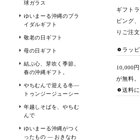
球ガラス
ギフト
ゆいまーる沖縄のブラ
ピング
イダルギフト
りご注文
敬老の日ギフト
ラッ
母の日ギフト
結ぶ心、芽吹く季節。
10,0
春の沖縄ギフト。
が無料。
やちむんで迎える冬―
送料
トゥンジージューシー
年越しそばを、やちむ
んで
ゆいまーる沖縄がつく
ったもの ― おきなわ