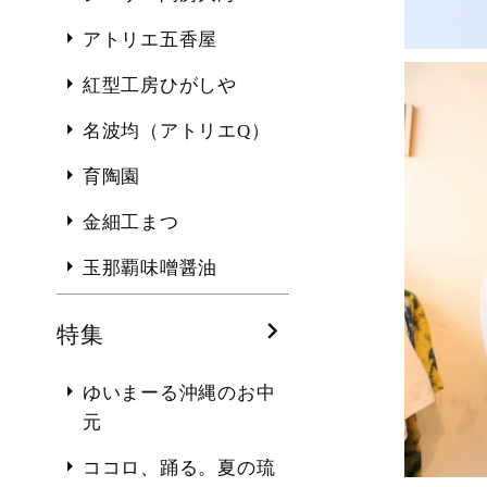
アトリエ五香屋
紅型工房ひがしや
名波均（アトリエQ）
育陶園
金細工まつ
玉那覇味噌醤油
特集
ゆいまーる沖縄のお中
元
ココロ、踊る。夏の琉