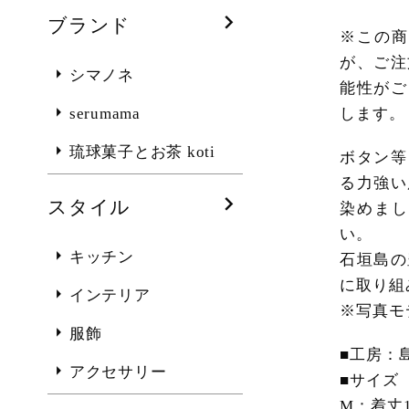
ブランド
※この
が、ご注
シマノネ
能性がご
serumama
します。
琉球菓子とお茶 koti
ボタン等
る力強い
スタイル
染めま
い。
キッチン
石垣島の
に取り組
インテリア
※写真モ
服飾
■工房：
アクセサリー
■サイズ
M：着丈1