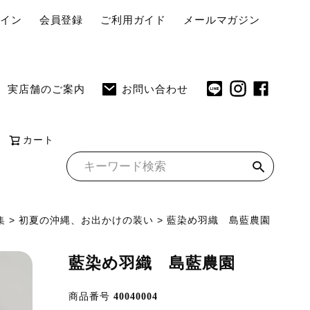
ペ
グイン
会員登録
ご利用ガイド
メールマガジン
ー
ジ
ト
実店舗のご案内
お問い合わせ
ッ
プ
へ
カート
集
初夏の沖縄、お出かけの装い
藍染め羽織 島藍農園
藍染め羽織 島藍農園
商品番号
40040004